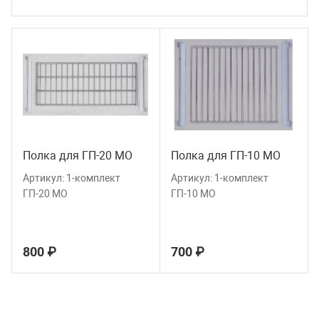
рмосваривающие устройства
трудничество
Допо
Выпис
бораторное оборудование
зывы
Кабе
Эски
дицинская мебель
квизиты и документы
Полу
зиотерапевтическое оборудование
Полка для ГП-20 МО
Полка для ГП-10 МО
иборы для измерения ВГД
Артикул:
1-комплект
Артикул:
1-комплект
ГП-20 МО
ГП-10 МО
ектрозарядные станции «ФОРА»
800 ₽
700 ₽
арочное оборудование "Форсаж"
стемы управления двигателями