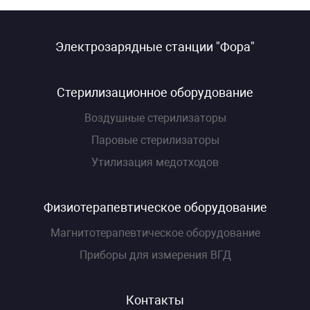
сессуары к медоборудованию
Электрозарядные станции "Фора"
ликвиды и остатки
Стерилизационное оборудование
Воздушные стерилизаторы
Паровые стерилизаторы
Утилизация медотходов
Физиотерапевтическое оборудование
Магнитотерапевтическое оборудование
Приборы для измерения ВГД
Контакты