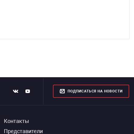
Допо
Выпис
Кабе
Эски
Полу
ПОДПИСАТЬСЯ НА НОВОСТИ
Контакты
Представители