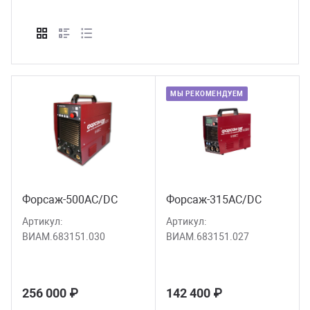
сессуары к медоборудованию
ликвиды и остатки
МЫ РЕКОМЕНДУЕМ
Форсаж-500AC/DC
Форсаж-315AC/DC
Артикул:
Артикул:
ВИАМ.683151.030
ВИАМ.683151.027
256 000 ₽
142 400 ₽