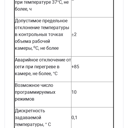
при температуре 37°С, не
более, ч
Допустимое предельное
отклонение температуры
в контрольных точках
±2
объема рабочей
о
камеры,
С, не более
Аварийное отключение от
сети при перегреве в
+85
камере, не более, °С
Возможное число
программируемых
10
режимов
Дискретность
задаваемой
0,1
температуры, ° С