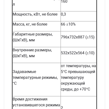
160
л
Мощность, кВт, не более
0,3
Масса, кг, не более
66 ±10%
Габаритные размеры,
796х732х887 (±15)
(ШхГхВ), мм
Внутренние размеры,
532х522х564 (±10)
(ШхГхВ), мм
от температуры, на
Задаваемые
5°С превышающей
температурные режимы,
температуру
°С
окружающей
среды, до +70°С
Время достижения
установившегося режима
2