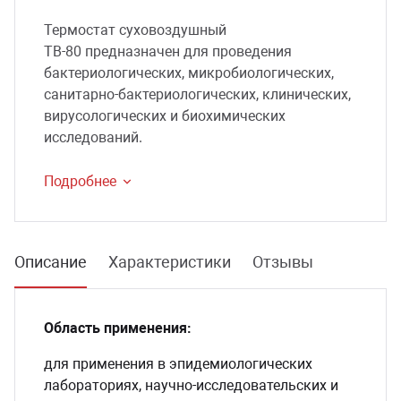
Термостат суховоздушный
сессуары к медоборудованию
ТВ-80 предназначен для проведения
бактериологических, микробиологических,
ликвиды и остатки
санитарно-бактериологических, клинических,
вирусологических и биохимических
исследований.
Подробнее
Описание
Характеристики
Отзывы
Область применения:
для применения в эпидемиологических
лабораториях, научно-иссле­довательских и