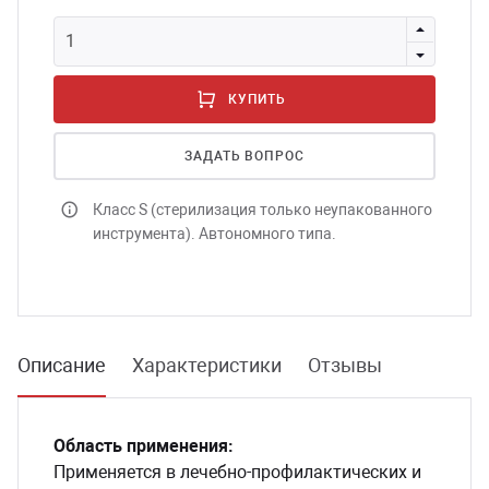
сессуары к медоборудованию
КУПИТЬ
ликвиды и остатки
ЗАДАТЬ ВОПРОС
Класс S (стерилизация только неупакованного
инструмента). Автономного типа.
Описание
Характеристики
Отзывы
Область применения:
Применяется в лечебно-профилактических и