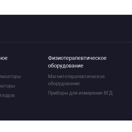
ное
Физиотерапевтическое
оборудование
лизаторы
Магнитотерапевтическое
оборудование
заторы
Приборы для измерения ВГД
тходов