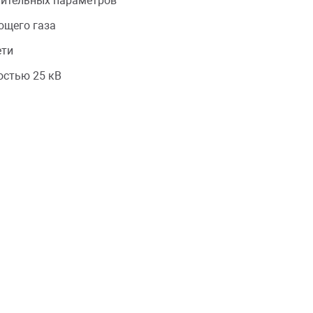
нительных параметров
ющего газа
ети
остью 25 кВ