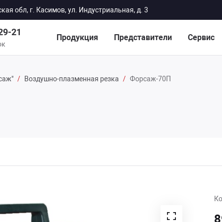
кая обл, г. Касимов, ул. Индустриальная, д. 3
-29-21
Продукция
Представители
Сервис
ок
саж"
/
Воздушно-плазменная резка
/
Форсаж-70П
ЗАКАЗАТЬ ЗВОНОК
Ко
8