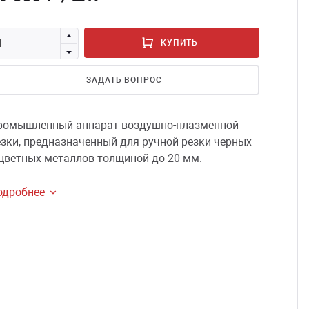
Допо
Выпис
КУПИТЬ
Кабе
Эски
ЗАДАТЬ ВОПРОС
Полу
ромышленный аппарат воздушно-плазменной
езки, предназначенный для ручной резки черных
 цветных металлов толщиной до 20 мм.
одробнее