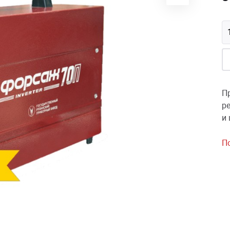
П
р
и
П