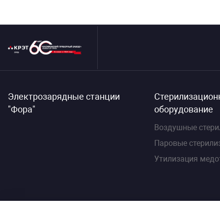
Электрозарядные станции
Стерилизацион
"Фора"
оборудование
Воздушные стери
Паровые стерили
Утилизация медо