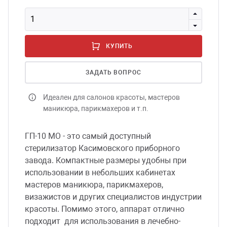
сессуары к медоборудованию
КУПИТЬ
ликвиды и остатки
ЗАДАТЬ ВОПРОС
Идеален для салонов красоты, мастеров
маникюра, парикмахеров и т.п.
ГП-10 МО - это самый доступный
стерилизатор Касимовского приборного
завода. Компактные размеры удобны при
использовании в небольших кабинетах
мастеров маникюра, парикмахеров,
визажистов и других специалистов индустрии
красоты. Помимо этого, аппарат отлично
подходит для использования в лечебно-