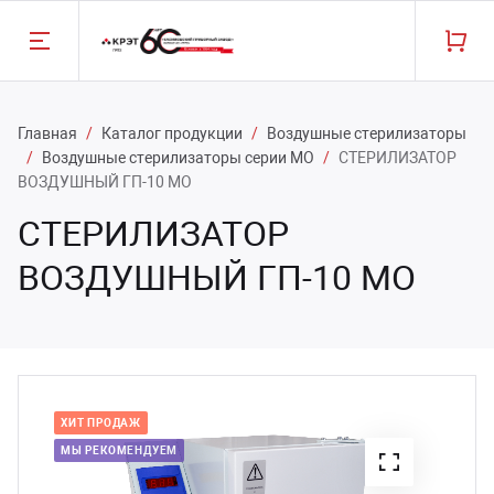
Назад
Назад
Назад
Назад
Главная
/
Каталог продукции
/
Воздушные стерилизаторы
/
Воздушные стерилизаторы серии МО
/
СТЕРИЛИЗАТОР
одукция
рвис
мпания
ВОЗДУШНЫЙ ГП-10 МО
(49131) 2-29-21
СТЕРИЛИЗАТОР
здушные стерилизаторы
рантия и ремонт
заводе
ВОЗДУШНЫЙ ГП-10 МО
ЗАКАЗАТЬ ЗВОНОК
ровые стерилизаторы
пчасти и цены
вости
илизация медицинских отходов
кументация к оборудованию
манда
ХИТ ПРОДАЖ
ьтрафиолетовые камеры
луги производства
рьера
МЫ РЕКОМЕНДУЕМ