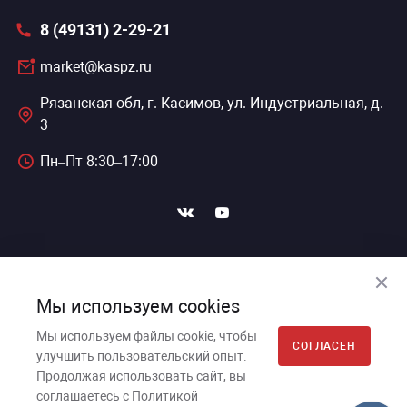
8 (49131) 2-29-21
сессуары к медоборудованию
market@kaspz.ru
ликвиды и остатки
Рязанская обл, г. Касимов, ул. Индустриальная, д.
3
Пн–Пт 8:30–17:00
ПОДПИСАТЬСЯ НА НОВОСТИ
Мы используем cookies
Мы используем файлы cookie, чтобы
СОГЛАСЕН
улучшить пользовательский опыт.
Касимовский приборный завод, 2026г. © Все права
Продолжая использовать сайт, вы
защищены.
соглашаетесь с Политикой