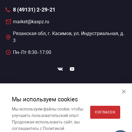
8 (49131) 2-29-21
сессуары к медоборудованию
market@kaspz.ru
ликвиды и остатки
Рязанская обл, г. Касимов, ул. Индустриальная, д.
3
Пн–Пт 8:30–17:00
ПОДПИСАТЬСЯ НА НОВОСТИ
Мы используем cookies
Мы используем файлы cookie, чтобы
СОГЛАСЕН
улучшить пользовательский опыт.
Касимовский приборный завод, 2026г. © Все права
Продолжая использовать сайт, вы
защищены.
соглашаетесь с Политикой