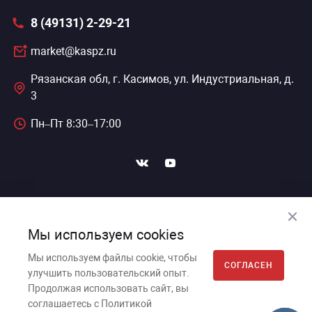
8 (49131) 2-29-21
сессуары к медоборудованию
market@kaspz.ru
ликвиды и остатки
Рязанская обл, г. Касимов, ул. Индустриальная, д.
3
Пн–Пт 8:30–17:00
ПОДПИСАТЬСЯ НА НОВОСТИ
Мы используем cookies
Мы используем файлы cookie, чтобы
СОГЛАСЕН
улучшить пользовательский опыт.
Касимовский приборный завод, 2026г. © Все права
Продолжая использовать сайт, вы
защищены.
соглашаетесь с Политикой