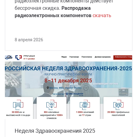
радиоэлектронные компоненты действует
бессрочная скидка.
Распродажа
сессуары к медоборудованию
радиоэлектронных компонентов
скачать
ликвиды и остатки
8 апреля 2026
Неделя Здравоохранения 2025