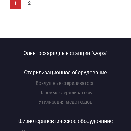
Next
Prev
1
2
Электрозарядные станции "Фора"
Стерилизационное оборудование
Воздушные стерилизаторы
Паровые стерилизаторы
Утилизация медотходов
Физиотерапевтическое оборудование